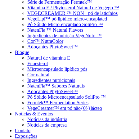
Série de Fermentação Fermtek™
Vitamina E / Phytosterol Natural de Vegego ™
VEGECREAMER ™ NON - pó de laticínios
VegeLipi™ pó lipídico micro-encaplated
Pó Sólido Micro-encaplado SoliPro ™
NatenFla ™ Natural Flavors
Ingredientes de nutrição VegeNutri ™
Cor™ NutraColor
Adoçantes PhytoSweet™
Blogue
Natural de vitamina E
Fitoesterol
Microencapsulado lipídico pós
Cor natural
Ingredientes nutricionais
NatenFla™ Sabores Naturais
Adoçantes PhytoSweet™
Pó Sólido Microencapsulado SoliPro ™
Fermtek™ Fermentation Series
VegeCreamer™ em pó não{0}}lácteo
Noticias & Eventos
Notícias da indústria
Notícias da empresa
Contato
Exposições