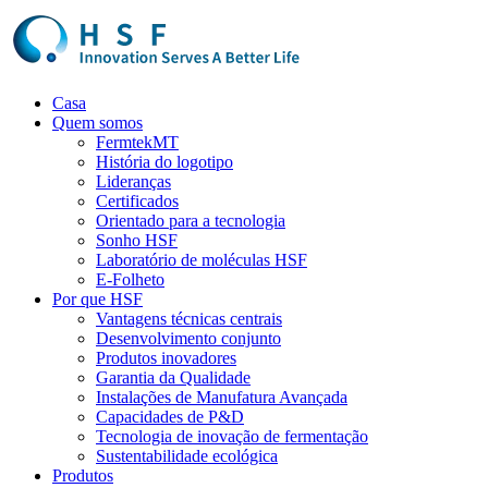
Casa
Quem somos
FermtekMT
História do logotipo
Lideranças
Certificados
Orientado para a tecnologia
Sonho HSF
Laboratório de moléculas HSF
E-Folheto
Por que HSF
Vantagens técnicas centrais
Desenvolvimento conjunto
Produtos inovadores
Garantia da Qualidade
Instalações de Manufatura Avançada
Capacidades de P&D
Tecnologia de inovação de fermentação
Sustentabilidade ecológica
Produtos