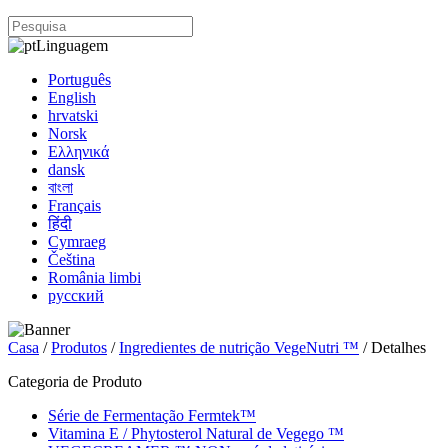
Linguagem
Português
English
hrvatski
Norsk
Ελληνικά
dansk
বাংলা
Français
हिंदी
Cymraeg
Čeština
România limbi
русский
Casa
/
Produtos
/
Ingredientes de nutrição VegeNutri ™
/ Detalhes
Categoria de Produto
Série de Fermentação Fermtek™
Vitamina E / Phytosterol Natural de Vegego ™