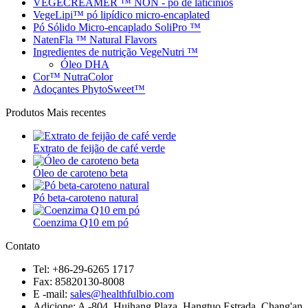
VEGECREAMER ™ NON - pó de laticínios
VegeLipi™ pó lipídico micro-encaplated
Pó Sólido Micro-encaplado SoliPro ™
NatenFla ™ Natural Flavors
Ingredientes de nutrição VegeNutri ™
Óleo DHA
Cor™ NutraColor
Adoçantes PhytoSweet™
Produtos Mais recentes
Extrato de feijão de café verde
Óleo de caroteno beta
Pó beta-caroteno natural
Coenzima Q10 em pó
Contato
Tel: +86-29-6265 1717
Fax: 85820130-8008
E -mail:
sales@healthfulbio.com
Adicione: A -804, Huihang Plaza, Hangtuo Estrada, Chang'an