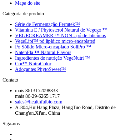
Mapa do site
Categoria de produto
Série de Fermentação Fermtek™
Vitamina E / Phytosterol Natural de Vegego ™
VEGECREAMER ™ NON - pó de laticínios
VegeLipi™ pó lipídico micro-encaplated
Pó Sólido Micro-encaplado SoliPro ™
NatenFla ™ Natural Flavors
Ingredientes de nutrição VegeNutri ™
Cor™ NutraColor
Adoçantes PhytoSweet™
Contato
mais 8613152098833
mais 86-29-6265 1717
sales@healthfulbio.com
A-804,HuiHang Plaza, HangTuo Road, Distrito de
Chang'an,Xi'an, China
Siga-nos