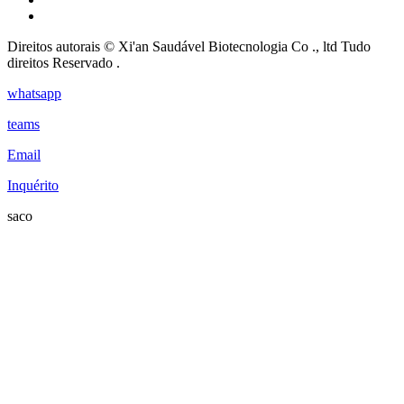
Direitos autorais © Xi'an Saudável Biotecnologia Co ., ltd Tudo
direitos Reservado .
whatsapp
teams
Email
Inquérito
saco