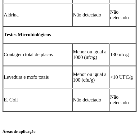
Não
Aldrina
Não detectado
detectado
Testes Microbiológicos
Menor ou igual a
Contagem total de placas
130 ufc/g
1000 (ufc/g)
Menor ou igual a
Levedura e mofo totais
<10 UFC/g
100 (cfu/g)
Não
E. Coli
Não detectado
detectado
Áreas de aplicação