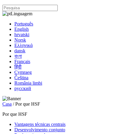
Linguagem
Português
English
hrvatski
Norsk
Ελληνικά
dansk
বাংলা
Français
हिंदी
Cymraeg
Čeština
România limbi
русский
Casa
/ Por que HSF
Por que HSF
Vantagens técnicas centrais
Desenvolvimento conjunto