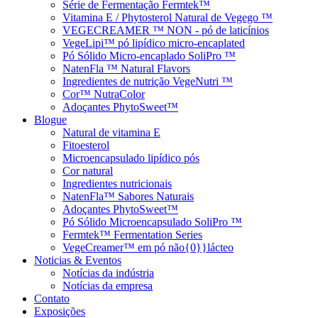
Série de Fermentação Fermtek™
Vitamina E / Phytosterol Natural de Vegego ™
VEGECREAMER ™ NON - pó de laticínios
VegeLipi™ pó lipídico micro-encaplated
Pó Sólido Micro-encaplado SoliPro ™
NatenFla ™ Natural Flavors
Ingredientes de nutrição VegeNutri ™
Cor™ NutraColor
Adoçantes PhytoSweet™
Blogue
Natural de vitamina E
Fitoesterol
Microencapsulado lipídico pós
Cor natural
Ingredientes nutricionais
NatenFla™ Sabores Naturais
Adoçantes PhytoSweet™
Pó Sólido Microencapsulado SoliPro ™
Fermtek™ Fermentation Series
VegeCreamer™ em pó não{0}}lácteo
Noticias & Eventos
Notícias da indústria
Notícias da empresa
Contato
Exposições