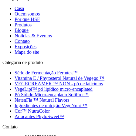
Casa
Quem somos
Por que HSF
Produtos
Blogue
Noticias & Eventos
Contato
Exposições
Mapa do site
Categoria de produto
Série de Fermentação Fermtek™
Vitamina E / Phytosterol Natural de Vegego ™
VEGECREAMER ™ NON - pó de laticínios
VegeLipi™ pó lipídico micro-encaplated
Pó Sólido Micro-encaplado SoliPro ™
NatenFla ™ Natural Flavors
Ingredientes de nutrição VegeNutri ™
Cor™ NutraColor
Adoçantes PhytoSweet™
Contato