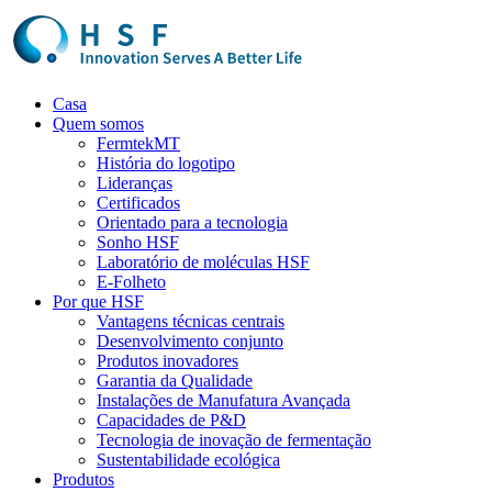
Casa
Quem somos
FermtekMT
História do logotipo
Lideranças
Certificados
Orientado para a tecnologia
Sonho HSF
Laboratório de moléculas HSF
E-Folheto
Por que HSF
Vantagens técnicas centrais
Desenvolvimento conjunto
Produtos inovadores
Garantia da Qualidade
Instalações de Manufatura Avançada
Capacidades de P&D
Tecnologia de inovação de fermentação
Sustentabilidade ecológica
Produtos