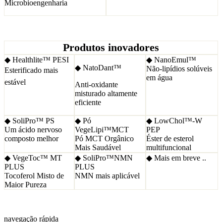
Microbioengenharia
Produtos inovadores
◆ Healthlite™ PESI
◆ NanoEmul™
◆ NatoDant™
Não-lipídios solúveis
Esterificado mais
em água
estável
Anti-oxidante
misturado altamente
eficiente
◆ SoliPro™ PS
◆ Pó
◆ LowChol™-W
Um ácido nervoso
VegeLipi™MCT
PEP
composto melhor
Pó MCT Orgânico
Éster de esterol
Mais Saudável
multifuncional
◆ VegeToc™ MT
◆ SoliPro™NMN
◆ Mais em breve ..
PLUS
PLUS
Tocoferol Misto de
NMN mais aplicável
Maior Pureza
navegação rápida