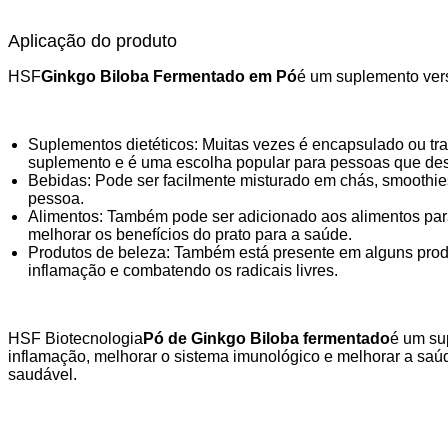
Aplicação do produto
HSF
Ginkgo Biloba Fermentado em Pó
é um suplemento vers
Suplementos dietéticos: Muitas vezes é encapsulado ou tr
suplemento e é uma escolha popular para pessoas que dese
Bebidas: Pode ser facilmente misturado em chás, smoothies
pessoa.
Alimentos: Também pode ser adicionado aos alimentos para
melhorar os benefícios do prato para a saúde.
Produtos de beleza: Também está presente em alguns produ
inflamação e combatendo os radicais livres.
HSF Biotecnologia
Pó de Ginkgo Biloba fermentado
é um su
inflamação, melhorar o sistema imunológico e melhorar a saúd
saudável.