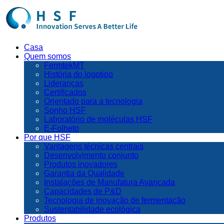
Casa
Quem somos
FermtekMT
História do logotipo
Lideranças
Certificados
Orientado para a tecnologia
Sonho HSF
Laboratório de moléculas HSF
E-Folheto
Por que HSF
Vantagens técnicas centrais
Desenvolvimento conjunto
Produtos inovadores
Garantia da Qualidade
Instalações de Manufatura Avançada
Capacidades de P&D
Tecnologia de inovação de fermentação
Sustentabilidade ecológica
Produtos