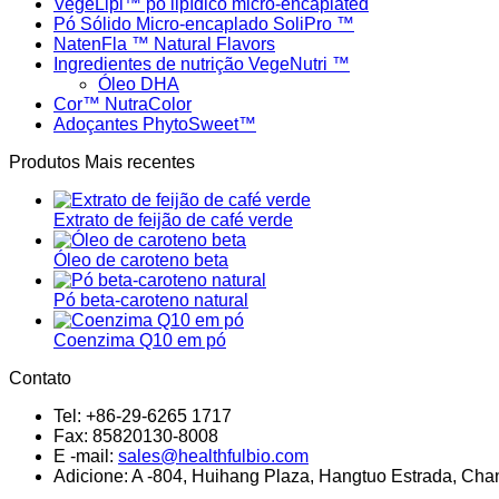
VegeLipi™ pó lipídico micro-encaplated
Pó Sólido Micro-encaplado SoliPro ™
NatenFla ™ Natural Flavors
Ingredientes de nutrição VegeNutri ™
Óleo DHA
Cor™ NutraColor
Adoçantes PhytoSweet™
Produtos Mais recentes
Extrato de feijão de café verde
Óleo de caroteno beta
Pó beta-caroteno natural
Coenzima Q10 em pó
Contato
Tel: +86-29-6265 1717
Fax: 85820130-8008
E -mail:
sales@healthfulbio.com
Adicione: A -804, Huihang Plaza, Hangtuo Estrada, Chang