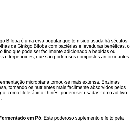
nkgo Biloba é uma erva popular que tem sido usada há séculos
olhas de Ginkgo Biloba com bactérias e leveduras benéficas, o
do fino que pode ser facilmente adicionado a bebidas ou
des e terpenoides, que são poderosos compostos antioxidantes
 fermentação microbiana tornou-se mais extensa. Enzimas
sa, tornando os nutrientes mais facilmente absorvidos pelos
go, como fitoterápico chinês, podem ser usadas como aditivo
.
 Fermentado em Pó
. Este poderoso suplemento é feito pela