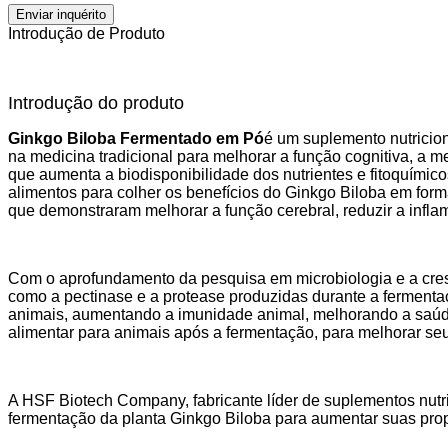
Enviar inquérito
Introdução de Produto
Introdução do produto
Ginkgo Biloba Fermentado em Pó
é um suplemento nutricion
na medicina tradicional para melhorar a função cognitiva, a 
que aumenta a biodisponibilidade dos nutrientes e fitoquímic
alimentos para colher os benefícios do Ginkgo Biloba em for
que demonstraram melhorar a função cerebral, reduzir a infla
Com o aprofundamento da pesquisa em microbiologia e a cres
como a pectinase e a protease produzidas durante a fermentaç
animais, aumentando a imunidade animal, melhorando a saúde i
alimentar para animais após a fermentação, para melhorar se
A HSF Biotech Company, fabricante líder de suplementos nutri
fermentação da planta Ginkgo Biloba para aumentar suas pro