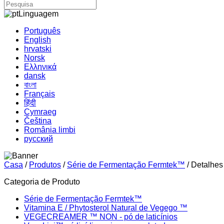
Linguagem
Português
English
hrvatski
Norsk
Ελληνικά
dansk
বাংলা
Français
हिंदी
Cymraeg
Čeština
România limbi
русский
Casa
/
Produtos
/
Série de Fermentação Fermtek™
/ Detalhes
Categoria de Produto
Série de Fermentação Fermtek™
Vitamina E / Phytosterol Natural de Vegego ™
VEGECREAMER ™ NON - pó de laticínios