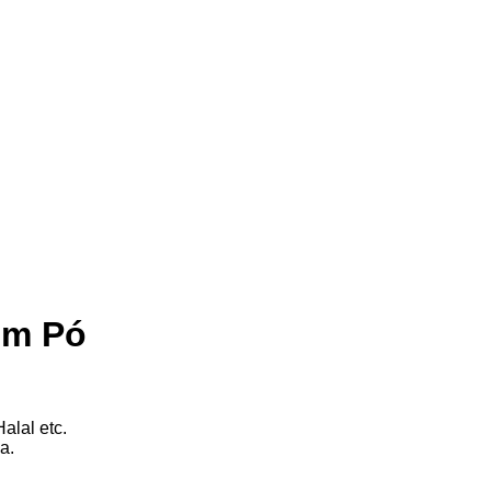
em Pó
alal etc.
a.