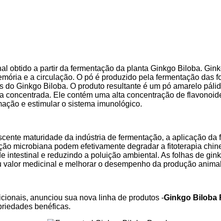
al obtido a partir da fermentação da planta Ginkgo Biloba. Gi
memória e a circulação. O pó é produzido pela fermentação das f
os do Ginkgo Biloba. O produto resultante é um pó amarelo páli
ma concentrada. Ele contém uma alta concentração de flavonoi
mação e estimular o sistema imunológico.
cente maturidade da indústria de fermentação, a aplicação da
ão microbiana podem efetivamente degradar a fitoterapia chine
ntestinal e reduzindo a poluição ambiental. As folhas de gink
u valor medicinal e melhorar o desempenho da produção animal
cionais, anunciou sua nova linha de produtos -
Ginkgo Biloba
priedades benéficas.