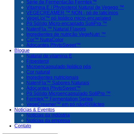
Série de Fermentação Fermtek™
Vitamina E / Phytosterol Natural de Vegego ™
VEGECREAMER ™ NON - pó de laticínios
VegeLipi™ pó lipídico micro-encaplated
Pó Sólido Micro-encaplado SoliPro ™
NatenFla ™ Natural Flavors
Ingredientes de nutrição VegeNutri ™
Cor™ NutraColor
Adoçantes PhytoSweet™
Blogue
Natural de vitamina E
Fitoesterol
Microencapsulado lipídico pós
Cor natural
Ingredientes nutricionais
NatenFla™ Sabores Naturais
Adoçantes PhytoSweet™
Pó Sólido Microencapsulado SoliPro ™
Fermtek™ Fermentation Series
VegeCreamer™ em pó não{0}}lácteo
Noticias & Eventos
Notícias da indústria
Notícias da empresa
Contato